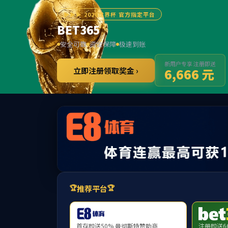
首 页
关于我
企业要闻
项目动态
媒体聚焦
美誉殊