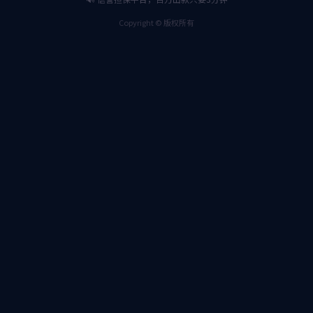
n太阳集团古天乐项目部开展“大干90天”立功竞赛，党员先锋队
竖炉+电炉”短流程冶炼生产高等级薄钢板的近零碳生产线，对推