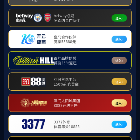
北京分公司巾帼风采
发布时间：2026-03-13 信息来源：北京分公司
近日，《中华建筑报》三・八节特刊聚焦
9428cn太阳集团古天乐北京分公司巾帼风采，报道
9428cn太阳集团古天乐“巾帼建功标兵”获得者张丹事
迹。
报道深入展现了以石家庄美术馆项目总经济师
张丹为代表的女性职工立足岗位、履职尽责的动人
故事。她们以巾帼豪情扎根改革前沿，将个人成长
融入企业发展，用专业坚守诠释爱岗敬业，以实干