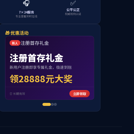
EWS
[2023-07-06]
[2023-07-03]
[2023-07-03]