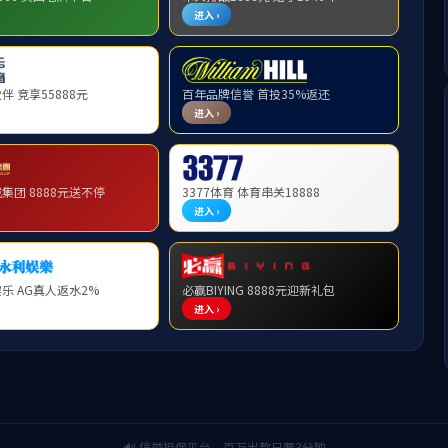
TERPRISE N
党群园地
| ENTERPRISE NEWS
重温入党誓词主题活动
3年度“创先争优”表彰大会