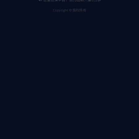
中轮训开班
二次集中学习会
训班
工作会议暨警示教育大会
集中学习专题会