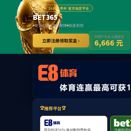
首 页
关于我
企业要闻
项目动态
媒体聚焦
美誉殊